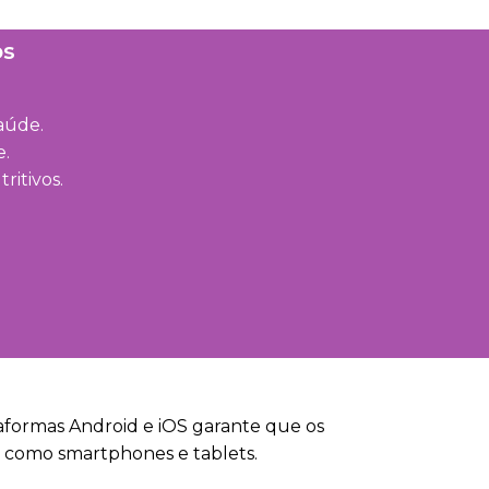
os
aúde.
e.
ritivos.
taformas Android e iOS garante que os
, como smartphones e tablets.