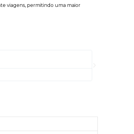
rante viagens, permitindo uma maior
Nathalie 
@menathsm
Fiz um novo omele