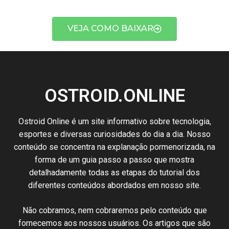
VEJA COMO BAIXAR
OSTROID.ONLINE
Ostroid Online é um
site
informativo sobre
tecnologia
,
esportes e
diversas
curiosidades
do dia a dia.
Nosso
conteúdo
se
concentra
na
explanação
pormenorizada
,
na
forma de um
guia
passo
a passo
que
mostra
detalhadamente
todas
as etapas
do
tutorial
dos
diferentes
conteúdos
abordados em nosso
site
.
N
ão cobramos,
nem
cobraremos
pelo conteúdo
que
fornecemos
aos nossos
usuários
.
Os artigos
que
são