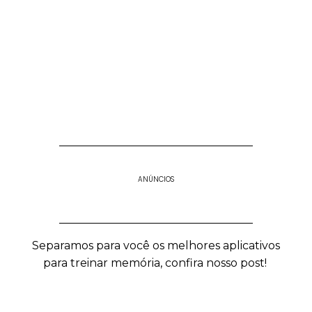
APLICATIVOS PARA TREINAR
MEMORIA
Aplicativos gratuitos para assistir partidas de futebol
online no celular de graça.
ANÚNCIOS
Separamos para você os melhores aplicativos
para treinar memória, confira nosso post!