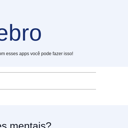
ebro
om esses apps você pode fazer isso!
es mentais?